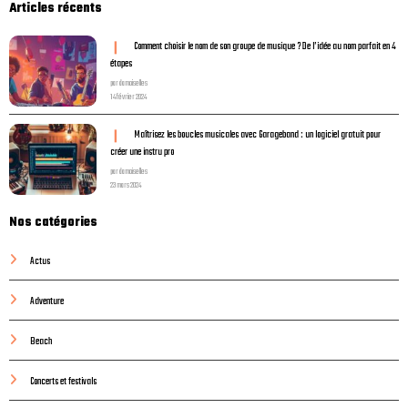
Articles récents
Comment choisir le nom de son groupe de musique ? De l’idée au nom parfait en 4
étapes
par damoiselles
14 février 2024
Maîtrisez les boucles musicales avec Garageband : un logiciel gratuit pour
créer une instru pro
par damoiselles
23 mars 2024
Nos catégories
Actus
Adventure
Beach
Concerts et festivals