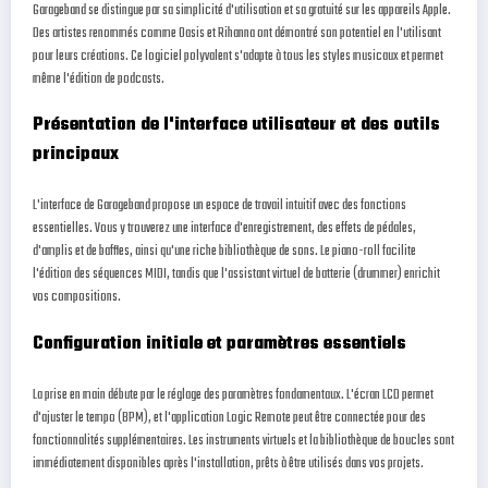
Garageband se distingue par sa simplicité d'utilisation et sa gratuité sur les appareils Apple.
Des artistes renommés comme Oasis et Rihanna ont démontré son potentiel en l'utilisant
pour leurs créations. Ce logiciel polyvalent s'adapte à tous les styles musicaux et permet
même l'édition de podcasts.
Présentation de l'interface utilisateur et des outils
principaux
L'interface de Garageband propose un espace de travail intuitif avec des fonctions
essentielles. Vous y trouverez une interface d'enregistrement, des effets de pédales,
d'amplis et de baffles, ainsi qu'une riche bibliothèque de sons. Le piano-roll facilite
l'édition des séquences MIDI, tandis que l'assistant virtuel de batterie (drummer) enrichit
vos compositions.
Configuration initiale et paramètres essentiels
La prise en main débute par le réglage des paramètres fondamentaux. L'écran LCD permet
d'ajuster le tempo (BPM), et l'application Logic Remote peut être connectée pour des
fonctionnalités supplémentaires. Les instruments virtuels et la bibliothèque de boucles sont
immédiatement disponibles après l'installation, prêts à être utilisés dans vos projets.