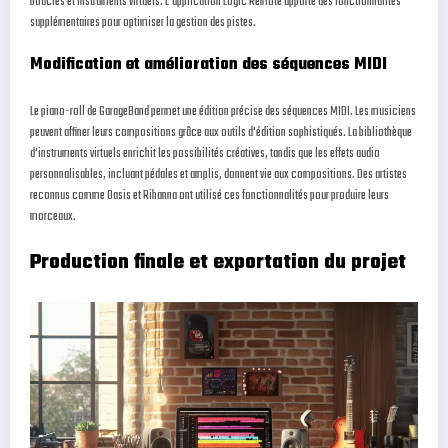
boucles et instruments virtuels. L'application Logic Remote apporte des fonctionnalités
supplémentaires pour optimiser la gestion des pistes.
Modification et amélioration des séquences MIDI
Le piano-roll de GarageBand permet une édition précise des séquences MIDI. Les musiciens
peuvent affiner leurs compositions grâce aux outils d'édition sophistiqués. La bibliothèque
d'instruments virtuels enrichit les possibilités créatives, tandis que les effets audio
personnalisables, incluant pédales et amplis, donnent vie aux compositions. Des artistes
reconnus comme Oasis et Rihanna ont utilisé ces fonctionnalités pour produire leurs
morceaux.
Production finale et exportation du projet