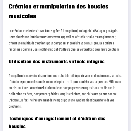
Création et manipulation des boucles
musicales
La création musicale s'ouvre à tous grâce à GarageBand, un logiciel développé par Apple.
Cette plateforme intuitive transforme votre appareil en véritable studio d'enregistrement,
offrant une multitude d'options pour composer et produire votre musique. Des artistes
renommés comme Oasis et Rihanna ont d'ailleurs choisi GarageBand pour leurs créations.
Utilisation des instruments virtuels intégrés
GarageBand met à votre disposition une riche bibliothèque de sons et d'instruments virtuels.
L'interface propose des outils comme le piano-roll pour modifier vos séquences MIDI avec
précision. L'assistant virtuel à la batterie accompagne vos compositions tandis que la
collection d'effets, comprenant pédales, amplis et baffles, enrichit votre palette sonore.
L'écran LCD facilite l'ajustement des tempos pour une synchronisation parfaite de vos
créations.
Techniques d'enregistrement et d'édition des
boucles