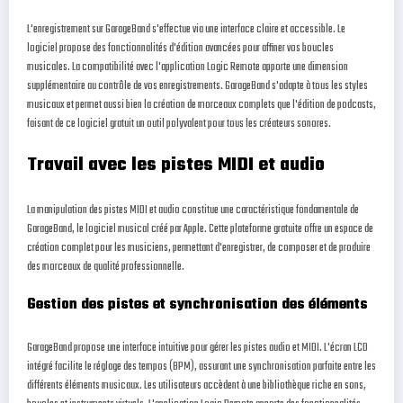
L'enregistrement sur GarageBand s'effectue via une interface claire et accessible. Le
logiciel propose des fonctionnalités d'édition avancées pour affiner vos boucles
musicales. La compatibilité avec l'application Logic Remote apporte une dimension
supplémentaire au contrôle de vos enregistrements. GarageBand s'adapte à tous les styles
musicaux et permet aussi bien la création de morceaux complets que l'édition de podcasts,
faisant de ce logiciel gratuit un outil polyvalent pour tous les créateurs sonores.
Travail avec les pistes MIDI et audio
La manipulation des pistes MIDI et audio constitue une caractéristique fondamentale de
GarageBand, le logiciel musical créé par Apple. Cette plateforme gratuite offre un espace de
création complet pour les musiciens, permettant d'enregistrer, de composer et de produire
des morceaux de qualité professionnelle.
Gestion des pistes et synchronisation des éléments
GarageBand propose une interface intuitive pour gérer les pistes audio et MIDI. L'écran LCD
intégré facilite le réglage des tempos (BPM), assurant une synchronisation parfaite entre les
différents éléments musicaux. Les utilisateurs accèdent à une bibliothèque riche en sons,