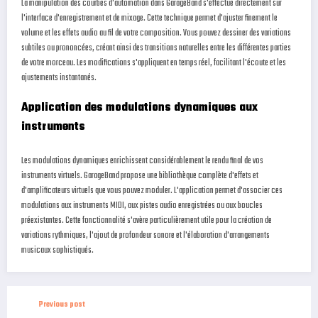
La manipulation des courbes d'automation dans GarageBand s'effectue directement sur
l'interface d'enregistrement et de mixage. Cette technique permet d'ajuster finement le
volume et les effets audio au fil de votre composition. Vous pouvez dessiner des variations
subtiles ou prononcées, créant ainsi des transitions naturelles entre les différentes parties
de votre morceau. Les modifications s'appliquent en temps réel, facilitant l'écoute et les
ajustements instantanés.
Application des modulations dynamiques aux
instruments
Les modulations dynamiques enrichissent considérablement le rendu final de vos
instruments virtuels. GarageBand propose une bibliothèque complète d'effets et
d'amplificateurs virtuels que vous pouvez moduler. L'application permet d'associer ces
modulations aux instruments MIDI, aux pistes audio enregistrées ou aux boucles
préexistantes. Cette fonctionnalité s'avère particulièrement utile pour la création de
variations rythmiques, l'ajout de profondeur sonore et l'élaboration d'arrangements
musicaux sophistiqués.
Previous post