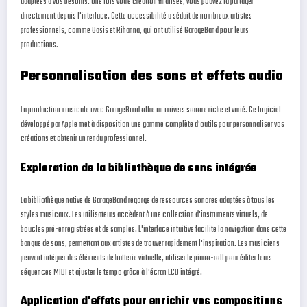
adaptées à vos besoins. Une fois votre création finalisée, vous pouvez la partager
directement depuis l'interface. Cette accessibilité a séduit de nombreux artistes
professionnels, comme Oasis et Rihanna, qui ont utilisé GarageBand pour leurs
productions.
Personnalisation des sons et effets audio
La production musicale avec GarageBand offre un univers sonore riche et varié. Ce logiciel
développé par Apple met à disposition une gamme complète d'outils pour personnaliser vos
créations et obtenir un rendu professionnel.
Exploration de la bibliothèque de sons intégrée
La bibliothèque native de GarageBand regorge de ressources sonores adaptées à tous les
styles musicaux. Les utilisateurs accèdent à une collection d'instruments virtuels, de
boucles pré-enregistrées et de samples. L'interface intuitive facilite la navigation dans cette
banque de sons, permettant aux artistes de trouver rapidement l'inspiration. Les musiciens
peuvent intégrer des éléments de batterie virtuelle, utiliser le piano-roll pour éditer leurs
séquences MIDI et ajuster le tempo grâce à l'écran LCD intégré.
Application d'effets pour enrichir vos compositions