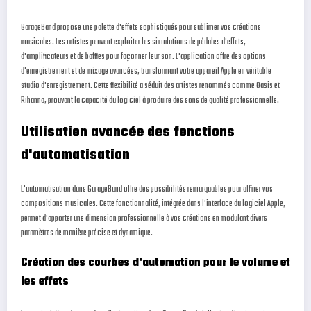
GarageBand propose une palette d'effets sophistiqués pour sublimer vos créations
musicales. Les artistes peuvent exploiter les simulations de pédales d'effets,
d'amplificateurs et de baffles pour façonner leur son. L'application offre des options
d'enregistrement et de mixage avancées, transformant votre appareil Apple en véritable
studio d'enregistrement. Cette flexibilité a séduit des artistes renommés comme Oasis et
Rihanna, prouvant la capacité du logiciel à produire des sons de qualité professionnelle.
Utilisation avancée des fonctions
d'automatisation
L'automatisation dans GarageBand offre des possibilités remarquables pour affiner vos
compositions musicales. Cette fonctionnalité, intégrée dans l'interface du logiciel Apple,
permet d'apporter une dimension professionnelle à vos créations en modulant divers
paramètres de manière précise et dynamique.
Création des courbes d'automation pour le volume et
les effets