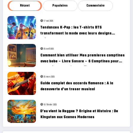
Récent
Populaires
Commentaire
17 mai 2025
Tendances K-Pop : les T-shirts BTS
transforment la mode avec leurs designs
uniques
25 avril 2025
Comment bien utiliser Mes premieres comptines
avec bebe – Livre Sonore – 6 Comptines pour
creer des moments complices
25 mars 2025
Guide complet des accords flamenco : A la
decouverte d’un tresor musical
19 février 2025
D’ou vient le Reggae ? Origine et Histoire : De
Kingston aux Scenes Modernes