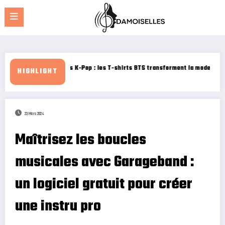
Aller
au
contenu
T-shirts BTS transforment la mode avec leurs designs uniques
Comment bien utiliser Mes
HIGHLIGHT
23 Mars 2024
Maîtrisez les boucles
musicales avec Garageband :
un logiciel gratuit pour créer
une instru pro