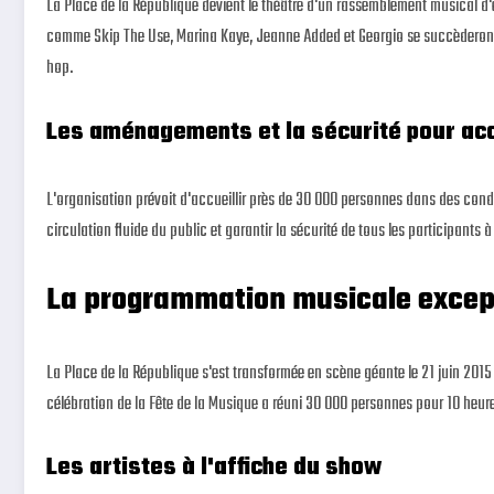
La Place de la République devient le théâtre d'un rassemblement musical d
comme Skip The Use, Marina Kaye, Jeanne Added et Georgio se succèderont s
hop.
Les aménagements et la sécurité pour accu
L'organisation prévoit d'accueillir près de 30 000 personnes dans des con
circulation fluide du public et garantir la sécurité de tous les participants à
La programmation musicale except
La Place de la République s'est transformée en scène géante le 21 juin 2015
célébration de la Fête de la Musique a réuni 30 000 personnes pour 10 heur
Les artistes à l'affiche du show