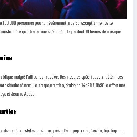
 de 100 000 personnes pour un événement musical exceptionnel. Cette
a transformé le quartier en une scène géante pendant 10 heures de musique
rains
publique malgré l'affluence massive. Des mesures spécifiques ont été mises
ésents simultanément. La programmation, étalée de 14h30 à 0h30, a offert une
Kaye et Jeanne Added.
artier
La diversité des styles musicaux présentés – pop, rock, électro, hip-hop – a