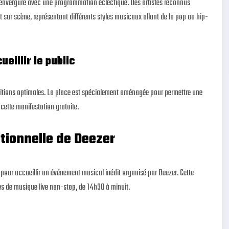
'envergure avec une programmation éclectique. Des artistes reconnus
ur scène, représentant différents styles musicaux allant de la pop au hip-
eillir le public
ditions optimales. La place est spécialement aménagée pour permettre une
 cette manifestation gratuite.
ionnelle de Deezer
 pour accueillir un événement musical inédit organisé par Deezer. Cette
es de musique live non-stop, de 14h30 à minuit.