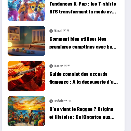
Tendances K-Pop : les T-shirts
BTS transforment la mode avec
leurs designs uniques
25 avril 2025
Comment bien utiliser Mes
premieres comptines avec bebe
– Livre Sonore – 6 Comptines
pour creer des moments
25 mars 2025
complices
Guide complet des accords
flamenco : A la decouverte d’un
tresor musical
19 février 2025
D’ou vient le Reggae ? Origine
et Histoire : De Kingston aux
Scenes Modernes