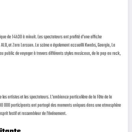
ue de 14h30 à minuit. Les spectateurs ont profité d'une affiche
 ALB, et Zara Larsson. La scène a également accueilli Kwabs, Georgio, La
 au public de voyager à travers différents styles musicaux, de la pop au rock,
 les artistes et les spectateurs. L'ambiance particulière de la Fête de la
Les 30 000 participants ont partagé des moments uniques dans une atmosphère
esprit festif et rassembleur de l'événement.
bitants