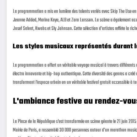
La programmation a mis en lumière des talents variés avec Skip The Use en 
Jeanne Added, Marina Kaye, ALB et Zara Larsson. La scène a également accu
Josef Salvat, Kwabs et Sly Johnson. Cette sélection d'artistes reflète la rich
Les styles musicaux représentés durant l
La programmation a offert un véritable voyage musical à travers différents
électro innovante et hip-hop authentique. Cette diversité des genres a créé
transformant l'espace urbain en un véritable festival gratuit accessible à to
L'ambiance festive au rendez-vou
La Place de la République s'est transformée en scène géante le 21 juin 2015 p
Mairie de Paris, a rassemblé 30 000 personnes autour d'un marathon musica