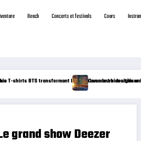
venture
Beach
Concerts et festivals
Cours
Instru
urs designs uniques
 bien utiliser Mes premieres comptines avec bebe – Livre S
Guide compl
 Le grand show Deezer