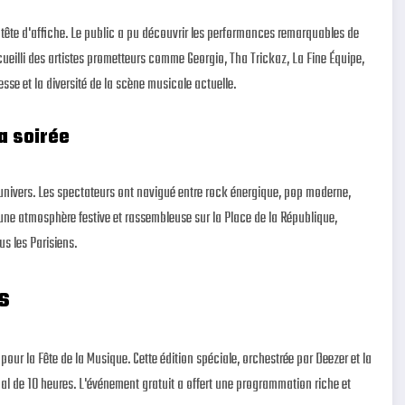
tête d'affiche. Le public a pu découvrir les performances remarquables de
eilli des artistes prometteurs comme Georgio, Tha Trickaz, La Fine Équipe,
esse et la diversité de la scène musicale actuelle.
a soirée
 univers. Les spectateurs ont navigué entre rock énergique, pop moderne,
 une atmosphère festive et rassembleuse sur la Place de la République,
us les Parisiens.
s
our la Fête de la Musique. Cette édition spéciale, orchestrée par Deezer et la
l de 10 heures. L'événement gratuit a offert une programmation riche et