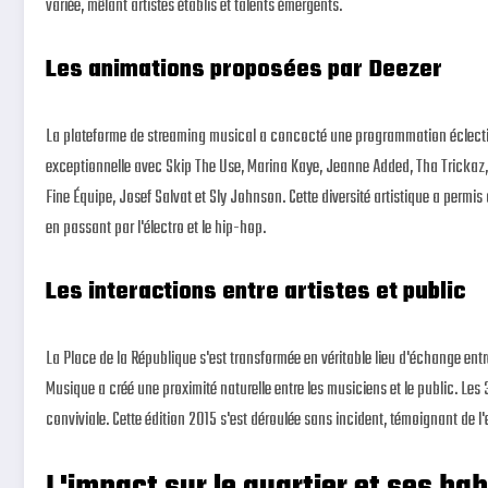
variée, mêlant artistes établis et talents émergents.
Les animations proposées par Deezer
La plateforme de streaming musical a concocté une programmation éclectiq
exceptionnelle avec Skip The Use, Marina Kaye, Jeanne Added, Tha Trickaz,
Fine Équipe, Josef Salvat et Sly Johnson. Cette diversité artistique a permis
en passant par l'électro et le hip-hop.
Les interactions entre artistes et public
La Place de la République s'est transformée en véritable lieu d'échange entre
Musique a créé une proximité naturelle entre les musiciens et le public. 
conviviale. Cette édition 2015 s'est déroulée sans incident, témoignant de l'
L'impact sur le quartier et ses ha